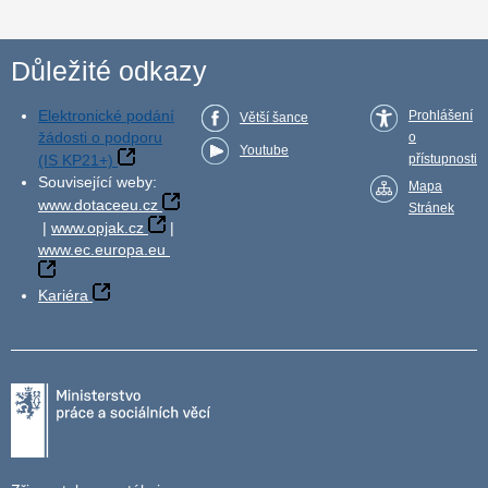
Důležité odkazy
Elektronické podání
Prohlášení
Větší šance
žádosti o podporu
o
Youtube
(IS KP21+)
přístupnosti
Související weby:
Mapa
www.dotaceeu.cz
Stránek
|
www.opjak.cz
|
www.ec.europa.eu
Kariéra