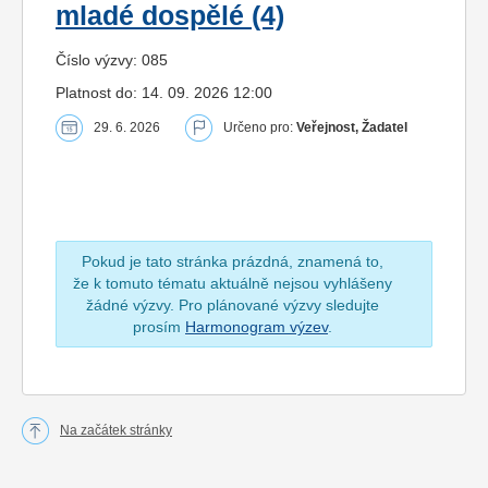
mladé dospělé (4)
Číslo výzvy: 085
Platnost do: 14. 09. 2026 12:00
29. 6. 2026
Určeno pro:
Veřejnost, Žadatel
Pokud je tato stránka prázdná, znamená to,
že k tomuto tématu aktuálně nejsou vyhlášeny
žádné výzvy. Pro plánované výzvy sledujte
prosím
Harmonogram výzev
.
Na začátek stránky