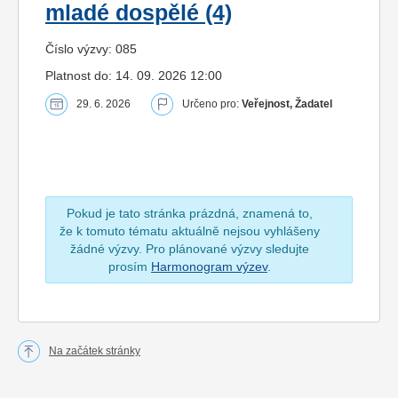
mladé dospělé (4)
Číslo výzvy: 085
Platnost do: 14. 09. 2026 12:00
29. 6. 2026
Určeno pro:
Veřejnost, Žadatel
Pokud je tato stránka prázdná, znamená to,
že k tomuto tématu aktuálně nejsou vyhlášeny
žádné výzvy. Pro plánované výzvy sledujte
prosím
Harmonogram výzev
.
Na začátek stránky