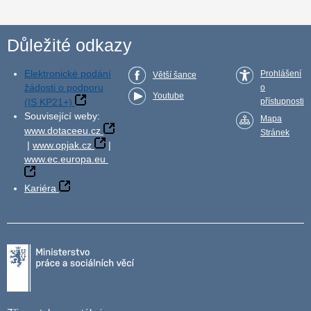
Důležité odkazy
Elektronické podání
Prohlášení
Větší šance
žádosti o podporu
o
Youtube
(IS KP21+)
přístupnosti
Související weby:
Mapa
www.dotaceeu.cz
Stránek
|
www.opjak.cz
|
www.ec.europa.eu
Kariéra