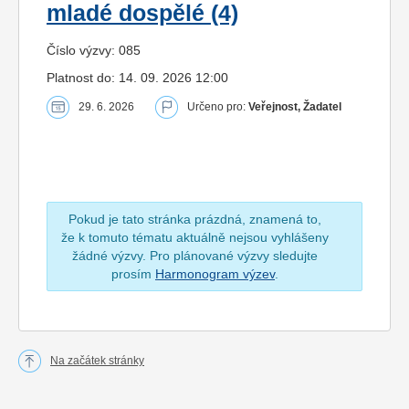
mladé dospělé (4)
Číslo výzvy: 085
Platnost do: 14. 09. 2026 12:00
29. 6. 2026
Určeno pro:
Veřejnost, Žadatel
Pokud je tato stránka prázdná, znamená to,
že k tomuto tématu aktuálně nejsou vyhlášeny
žádné výzvy. Pro plánované výzvy sledujte
prosím
Harmonogram výzev
.
Na začátek stránky