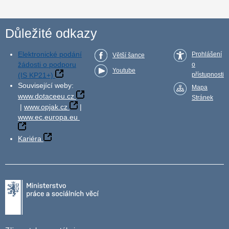
Důležité odkazy
Elektronické podání
Prohlášení
Větší šance
žádosti o podporu
o
Youtube
(IS KP21+)
přístupnosti
Související weby:
Mapa
www.dotaceeu.cz
Stránek
|
www.opjak.cz
|
www.ec.europa.eu
Kariéra