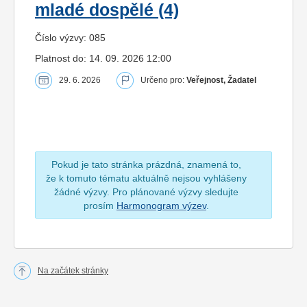
mladé dospělé (4)
Číslo výzvy: 085
Platnost do: 14. 09. 2026 12:00
29. 6. 2026
Určeno pro:
Veřejnost, Žadatel
Pokud je tato stránka prázdná, znamená to,
že k tomuto tématu aktuálně nejsou vyhlášeny
žádné výzvy. Pro plánované výzvy sledujte
prosím
Harmonogram výzev
.
Na začátek stránky