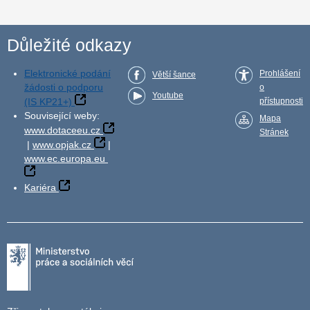
Důležité odkazy
Elektronické podání
Prohlášení
Větší šance
žádosti o podporu
o
Youtube
(IS KP21+)
přístupnosti
Související weby:
Mapa
www.dotaceeu.cz
Stránek
|
www.opjak.cz
|
www.ec.europa.eu
Kariéra