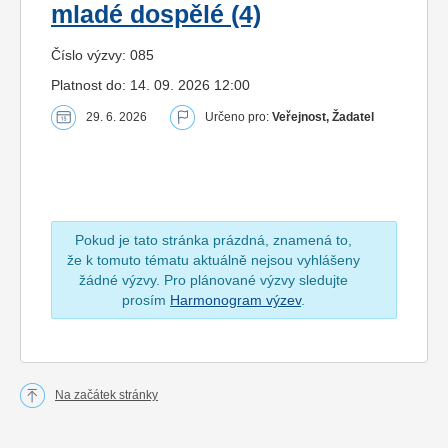
mladé dospělé (4)
Číslo výzvy: 085
Platnost do: 14. 09. 2026 12:00
29. 6. 2026
Určeno pro:
Veřejnost, Žadatel
Pokud je tato stránka prázdná, znamená to,
že k tomuto tématu aktuálně nejsou vyhlášeny
žádné výzvy. Pro plánované výzvy sledujte
prosím
Harmonogram výzev
.
Na začátek stránky