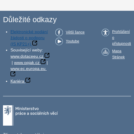
Důležité odkazy
Elektronické podání
Prohlášení
Větší šance
žádosti o podporu
o
Youtube
(IS KP21+)
přístupnosti
Související weby:
Mapa
www.dotaceeu.cz
Stránek
|
www.opjak.cz
|
www.ec.europa.eu
Kariéra