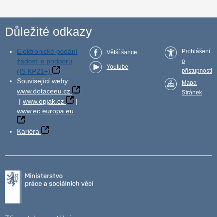
Důležité odkazy
Elektronické podání
Prohlášení
Větší šance
žádosti o podporu
o
Youtube
(IS KP21+)
přístupnosti
Související weby:
Mapa
www.dotaceeu.cz
Stránek
|
www.opjak.cz
|
www.ec.europa.eu
Kariéra