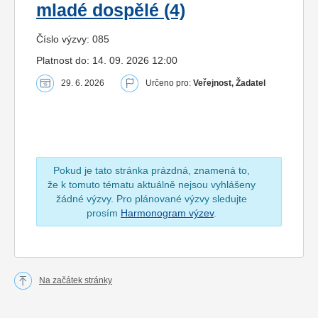
mladé dospělé (4)
Číslo výzvy: 085
Platnost do: 14. 09. 2026 12:00
29. 6. 2026
Určeno pro:
Veřejnost, Žadatel
Pokud je tato stránka prázdná, znamená to,
že k tomuto tématu aktuálně nejsou vyhlášeny
žádné výzvy. Pro plánované výzvy sledujte
prosím
Harmonogram výzev
.
Na začátek stránky