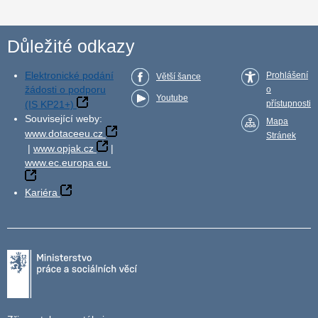
Důležité odkazy
Elektronické podání
Prohlášení
Větší šance
žádosti o podporu
o
Youtube
(IS KP21+)
přístupnosti
Související weby:
Mapa
www.dotaceeu.cz
Stránek
|
www.opjak.cz
|
www.ec.europa.eu
Kariéra