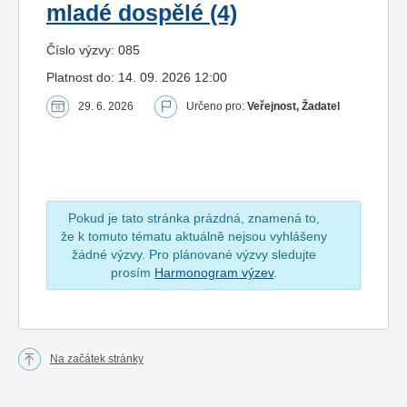
mladé dospělé (4)
Číslo výzvy: 085
Platnost do: 14. 09. 2026 12:00
29. 6. 2026
Určeno pro:
Veřejnost, Žadatel
Pokud je tato stránka prázdná, znamená to,
že k tomuto tématu aktuálně nejsou vyhlášeny
žádné výzvy. Pro plánované výzvy sledujte
prosím
Harmonogram výzev
.
Na začátek stránky