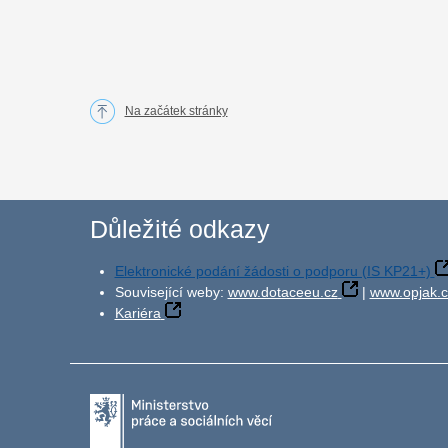
Na začátek stránky
Důležité odkazy
Elektronické podání žádosti o podporu (IS KP21+)
Související weby:
www.dotaceeu.cz
|
www.opjak.c
Kariéra