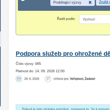
Zrušit
Probíhající výzvy
Řadit podle:
Podpora služeb pro ohrožené dět
Číslo výzvy: 085
Platnost do: 14. 09. 2026 12:00
29. 6. 2026
Určeno pro:
Veřejnost, Žadatel
Pokud je tato stránka prázdná, znamená to, že k tomuto