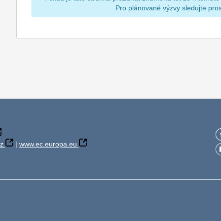
Pro plánované výzvy sledujte pr
z
|
www.ec.europa.eu