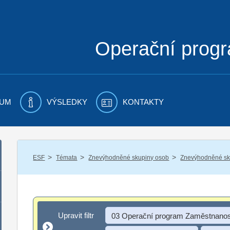
Operační prog
UM
VÝSLEDKY
KONTAKTY
/
/
/
ESF
Témata
Znevýhodněné skupiny osob
Znevýhodněné sku
Upravit filtr
Upravit filtr
03 Operační program Zaměstnanos