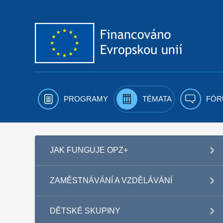
Přejít k obsahu
PROGRAMY
TÉMATA
FÓR
JAK FUNGUJE OPZ+
ZAMĚSTNÁVÁNÍ A VZDĚLÁVÁNÍ
DĚTSKÉ SKUPINY