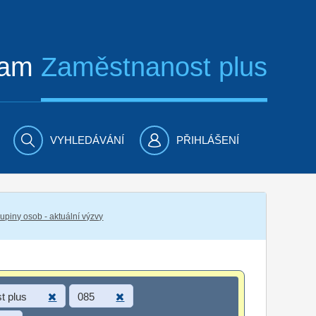
ram
Zaměstnanost plus
VYHLEDÁVÁNÍ
PŘIHLÁŠENÍ
piny osob - aktuální výzvy
t plus
085