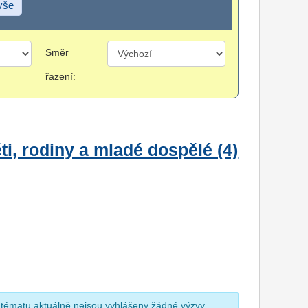
 vše
Směr
řazení:
i, rodiny a mladé dospělé (4)
 tématu aktuálně nejsou vyhlášeny žádné výzvy.