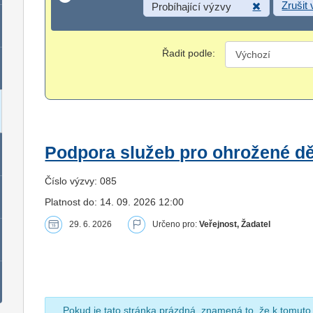
Zrušit
Probíhající výzvy
Řadit podle:
Podpora služeb pro ohrožené dět
Číslo výzvy: 085
Platnost do: 14. 09. 2026 12:00
29. 6. 2026
Určeno pro:
Veřejnost, Žadatel
Pokud je tato stránka prázdná, znamená to, že k tomuto