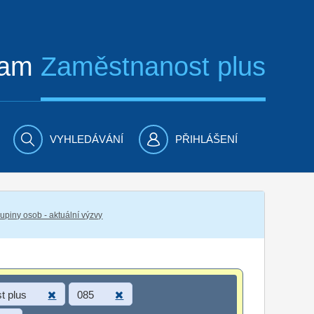
ram
Zaměstnanost plus
VYHLEDÁVÁNÍ
PŘIHLÁŠENÍ
piny osob - aktuální výzvy
t plus
085