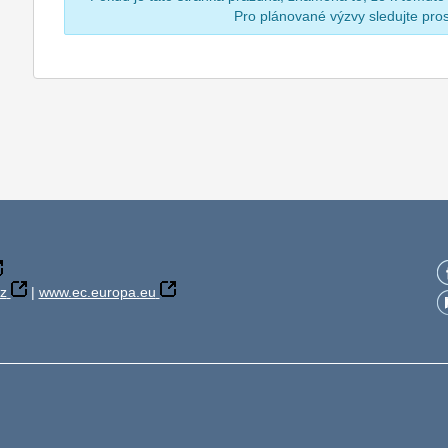
Pro plánované výzvy sledujte pr
z
|
www.ec.europa.eu