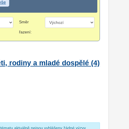
 vše
Směr
řazení:
i, rodiny a mladé dospělé (4)
 tématu aktuálně nejsou vyhlášeny žádné výzvy.