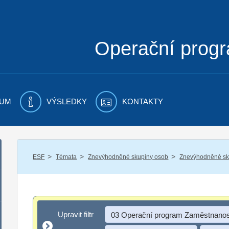
Operační prog
UM
VÝSLEDKY
KONTAKTY
/
/
/
ESF
Témata
Znevýhodněné skupiny osob
Znevýhodněné sku
Upravit filtr
Upravit filtr
03 Operační program Zaměstnanos