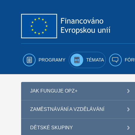
Přejít k obsahu
PROGRAMY
TÉMATA
FÓR
JAK FUNGUJE OPZ+
ZAMĚSTNÁVÁNÍ A VZDĚLÁVÁNÍ
DĚTSKÉ SKUPINY