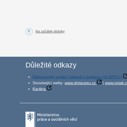
Na začátek stránky
Důležité odkazy
Elektronické podání žádosti o podporu (IS KP21+)
Související weby:
www.dotaceeu.cz
|
www.opjak.c
Kariéra