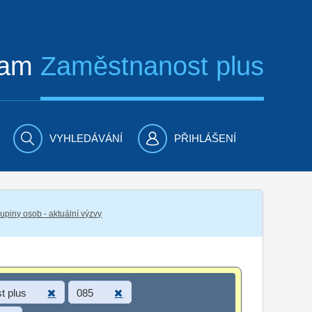
ram
Zaměstnanost plus
VYHLEDÁVÁNÍ
PŘIHLÁŠENÍ
piny osob - aktuální výzvy
t plus
085