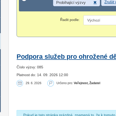
Zrušit
Probíhající výzvy
Řadit podle:
Podpora služeb pro ohrožené dět
Číslo výzvy: 085
Platnost do: 14. 09. 2026 12:00
29. 6. 2026
Určeno pro:
Veřejnost, Žadatel
Pokud je tato stránka prázdná, znamená to, že k tomuto