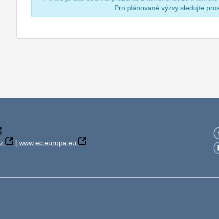
Pro plánované výzvy sledujte pr
z
|
www.ec.europa.eu