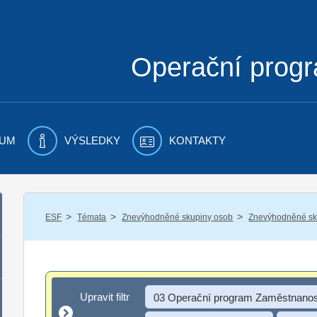
Operační prog
UM
VÝSLEDKY
KONTAKTY
/
/
/
ESF
Témata
Znevýhodněné skupiny osob
Znevýhodněné sku
Upravit filtr
Upravit filtr
03 Operační program Zaměstnanos