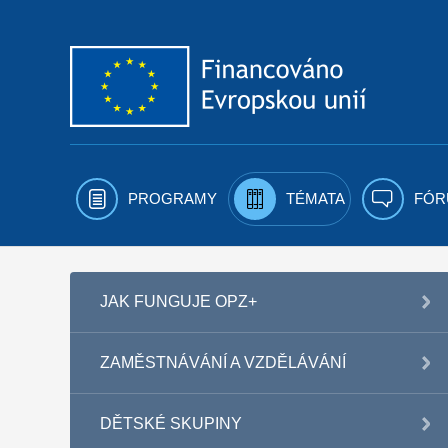
Přejít k obsahu
PROGRAMY
TÉMATA
FÓR
JAK FUNGUJE OPZ+
ZAMĚSTNÁVÁNÍ A VZDĚLÁVÁNÍ
DĚTSKÉ SKUPINY