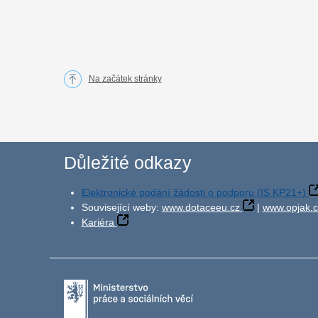
Na začátek stránky
Důležité odkazy
Elektronické podání žádosti o podporu (IS KP21+)
Související weby:
www.dotaceeu.cz
|
www.opjak.c
Kariéra