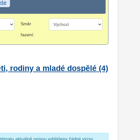
 vše
Směr
řazení:
i, rodiny a mladé dospělé (4)
 tématu aktuálně nejsou vyhlášeny žádné výzvy.