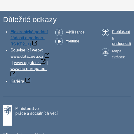
Důležité odkazy
Elektronické podání
Prohlášení
Větší šance
žádosti o podporu
o
Youtube
(IS KP21+)
přístupnosti
Související weby:
Mapa
www.dotaceeu.cz
Stránek
|
www.opjak.cz
|
www.ec.europa.eu
Kariéra