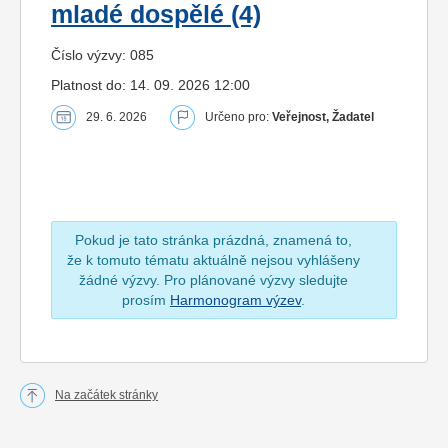
mladé dospělé (4)
Číslo výzvy: 085
Platnost do: 14. 09. 2026 12:00
29. 6. 2026
Určeno pro:
Veřejnost, Žadatel
Pokud je tato stránka prázdná, znamená to,
že k tomuto tématu aktuálně nejsou vyhlášeny
žádné výzvy. Pro plánované výzvy sledujte
prosím
Harmonogram výzev
.
Na začátek stránky