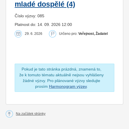
mladé dospělé (4)
Číslo výzvy: 085
Platnost do: 14. 09. 2026 12:00
29. 6. 2026
Určeno pro:
Veřejnost, Žadatel
Pokud je tato stránka prázdná, znamená to,
že k tomuto tématu aktuálně nejsou vyhlášeny
žádné výzvy. Pro plánované výzvy sledujte
prosím
Harmonogram výzev
.
Na začátek stránky