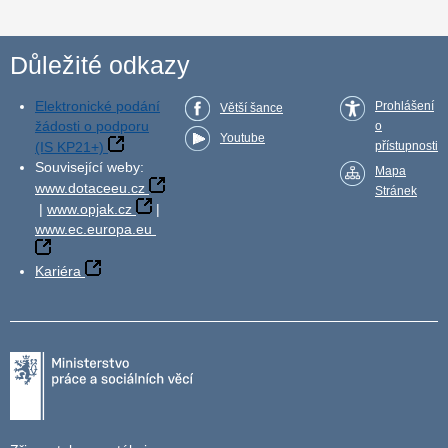
Důležité odkazy
Elektronické podání
Prohlášení
Větší šance
žádosti o podporu
o
Youtube
(IS KP21+)
přístupnosti
Související weby:
Mapa
www.dotaceeu.cz
Stránek
|
www.opjak.cz
|
www.ec.europa.eu
Kariéra