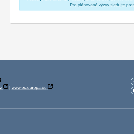
Pro plánované výzvy sledujte pr
z
|
www.ec.europa.eu