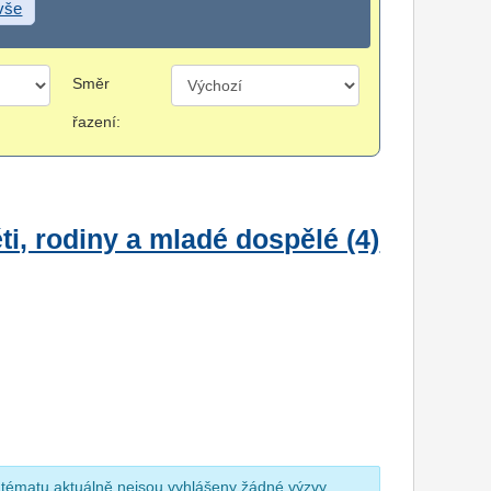
 vše
Směr
řazení:
i, rodiny a mladé dospělé (4)
 tématu aktuálně nejsou vyhlášeny žádné výzvy.