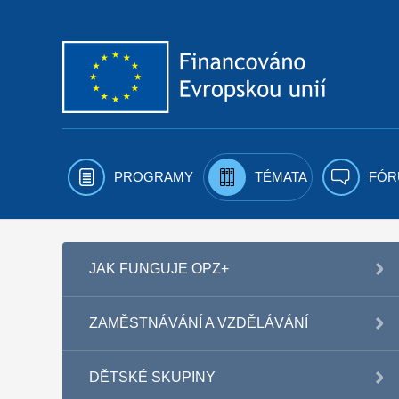
Přejít k obsahu
PROGRAMY
TÉMATA
FÓR
JAK FUNGUJE OPZ+
ZAMĚSTNÁVÁNÍ A VZDĚLÁVÁNÍ
DĚTSKÉ SKUPINY