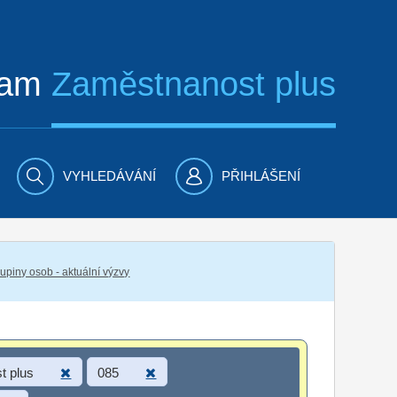
ram
Zaměstnanost plus
VYHLEDÁVÁNÍ
PŘIHLÁŠENÍ
piny osob - aktuální výzvy
t plus
085