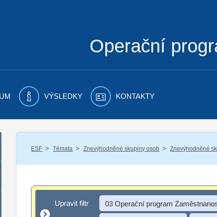
Operační prog
UM
VÝSLEDKY
KONTAKTY
/
/
/
ESF
Témata
Znevýhodněné skupiny osob
Znevýhodněné sku
Upravit filtr
Upravit filtr
03 Operační program Zaměstnanos