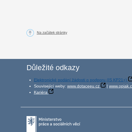
Na začátek stránky
Důležité odkazy
Elektronické podání žádosti o podporu (IS KP21+)
Související weby:
www.dotaceeu.cz
|
www.opjak.c
Kariéra