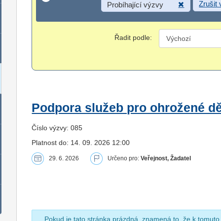
Zrušit
Probíhající výzvy
Řadit podle:
Podpora služeb pro ohrožené dět
Číslo výzvy: 085
Platnost do: 14. 09. 2026 12:00
29. 6. 2026
Určeno pro:
Veřejnost, Žadatel
Pokud je tato stránka prázdná, znamená to, že k tomuto