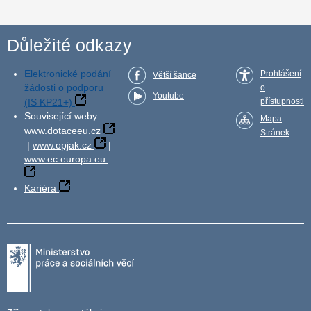
Důležité odkazy
Elektronické podání
Prohlášení
Větší šance
žádosti o podporu
o
Youtube
(IS KP21+)
přístupnosti
Související weby:
Mapa
www.dotaceeu.cz
Stránek
|
www.opjak.cz
|
www.ec.europa.eu
Kariéra