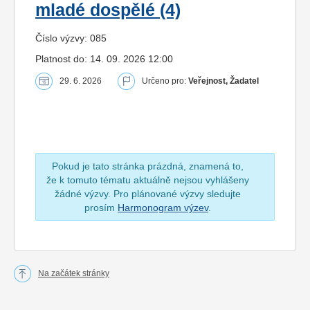
mladé dospělé (4)
Číslo výzvy: 085
Platnost do: 14. 09. 2026 12:00
29. 6. 2026
Určeno pro:
Veřejnost, Žadatel
Pokud je tato stránka prázdná, znamená to,
že k tomuto tématu aktuálně nejsou vyhlášeny
žádné výzvy. Pro plánované výzvy sledujte
prosím
Harmonogram výzev
.
Na začátek stránky