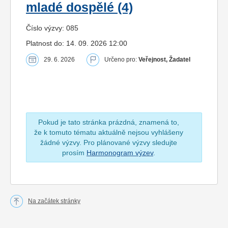
mladé dospělé (4)
Číslo výzvy: 085
Platnost do: 14. 09. 2026 12:00
29. 6. 2026
Určeno pro:
Veřejnost, Žadatel
Pokud je tato stránka prázdná, znamená to,
že k tomuto tématu aktuálně nejsou vyhlášeny
žádné výzvy. Pro plánované výzvy sledujte
prosím
Harmonogram výzev
.
Na začátek stránky