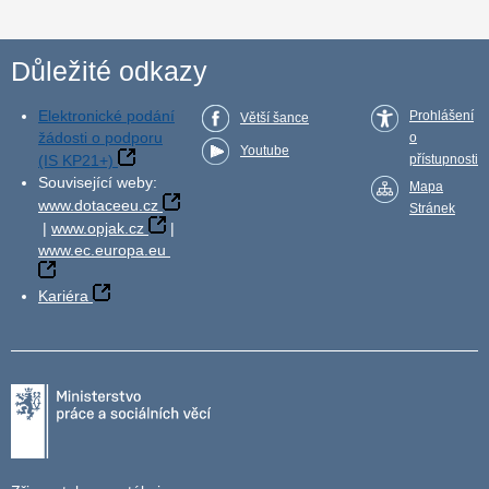
Důležité odkazy
Elektronické podání
Prohlášení
Větší šance
žádosti o podporu
o
Youtube
(IS KP21+)
přístupnosti
Související weby:
Mapa
www.dotaceeu.cz
Stránek
|
www.opjak.cz
|
www.ec.europa.eu
Kariéra