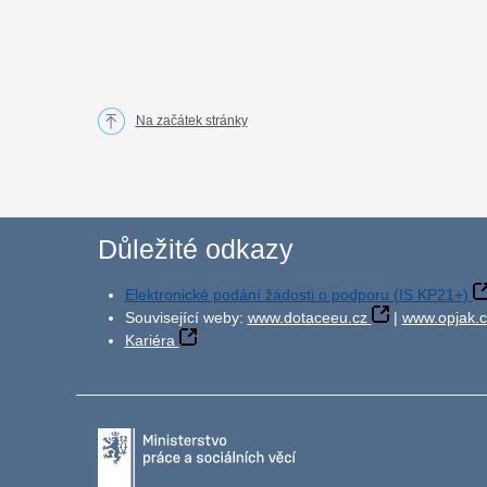
Na začátek stránky
Důležité odkazy
Elektronické podání žádosti o podporu (IS KP21+)
Související weby:
www.dotaceeu.cz
|
www.opjak.c
Kariéra