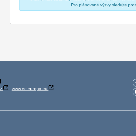
Pro plánované výzvy sledujte pr
z
|
www.ec.europa.eu