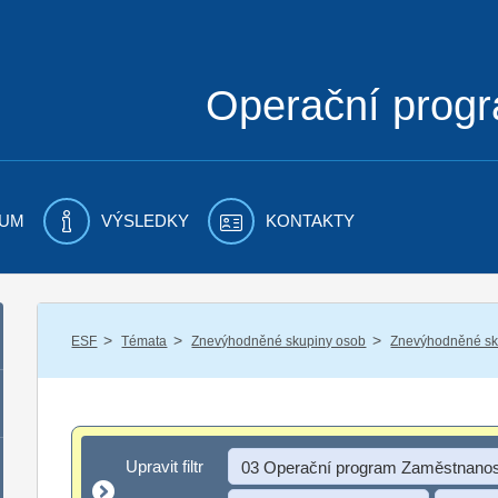
Operační prog
UM
VÝSLEDKY
KONTAKTY
/
/
/
ESF
Témata
Znevýhodněné skupiny osob
Znevýhodněné sku
Upravit filtr
Upravit filtr
03 Operační program Zaměstnanos