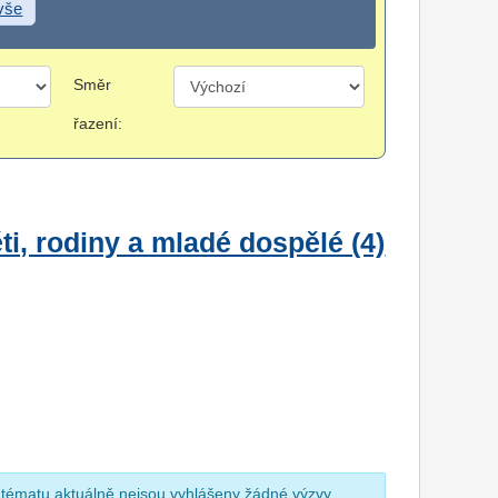
 vše
Směr
řazení:
i, rodiny a mladé dospělé (4)
 tématu aktuálně nejsou vyhlášeny žádné výzvy.