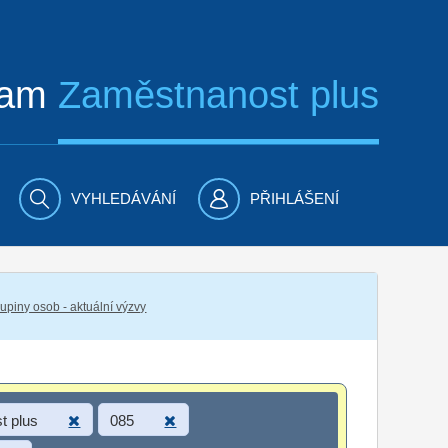
ram
Zaměstnanost plus
VYHLEDÁVÁNÍ
PŘIHLÁŠENÍ
piny osob - aktuální výzvy
t plus
085