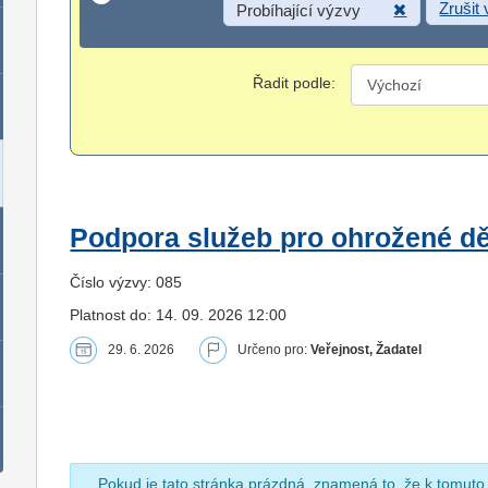
Zrušit
Probíhající výzvy
Řadit podle:
Podpora služeb pro ohrožené dět
Číslo výzvy: 085
Platnost do: 14. 09. 2026 12:00
29. 6. 2026
Určeno pro:
Veřejnost, Žadatel
Pokud je tato stránka prázdná, znamená to, že k tomuto