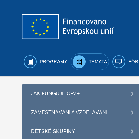
Přejít k obsahu
PROGRAMY
TÉMATA
FÓR
JAK FUNGUJE OPZ+
ZAMĚSTNÁVÁNÍ A VZDĚLÁVÁNÍ
DĚTSKÉ SKUPINY