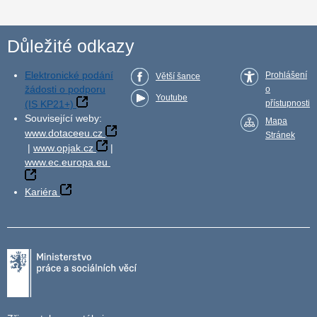
Důležité odkazy
Elektronické podání
Prohlášení
Větší šance
žádosti o podporu
o
Youtube
(IS KP21+)
přístupnosti
Související weby:
Mapa
www.dotaceeu.cz
Stránek
|
www.opjak.cz
|
www.ec.europa.eu
Kariéra