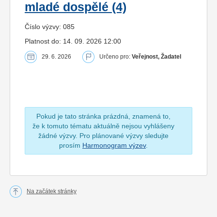
mladé dospělé (4)
Číslo výzvy: 085
Platnost do: 14. 09. 2026 12:00
29. 6. 2026
Určeno pro:
Veřejnost, Žadatel
Pokud je tato stránka prázdná, znamená to,
že k tomuto tématu aktuálně nejsou vyhlášeny
žádné výzvy. Pro plánované výzvy sledujte
prosím
Harmonogram výzev
.
Na začátek stránky