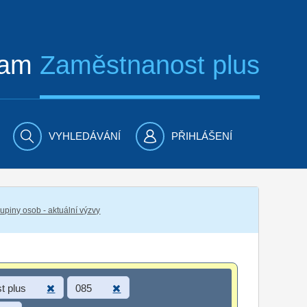
ram
Zaměstnanost plus
VYHLEDÁVÁNÍ
PŘIHLÁŠENÍ
piny osob - aktuální výzvy
t plus
085