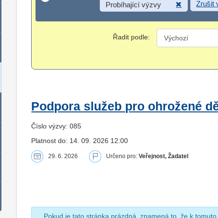
Zrušit
Probíhající výzvy
Řadit podle:
Podpora služeb pro ohrožené dět
Číslo výzvy: 085
Platnost do: 14. 09. 2026 12:00
29. 6. 2026
Určeno pro:
Veřejnost, Žadatel
Pokud je tato stránka prázdná, znamená to, že k tomuto