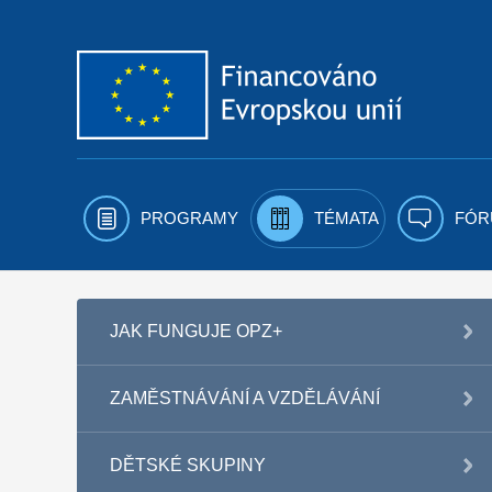
Přejít k obsahu
PROGRAMY
TÉMATA
FÓR
JAK FUNGUJE OPZ+
ZAMĚSTNÁVÁNÍ A VZDĚLÁVÁNÍ
DĚTSKÉ SKUPINY