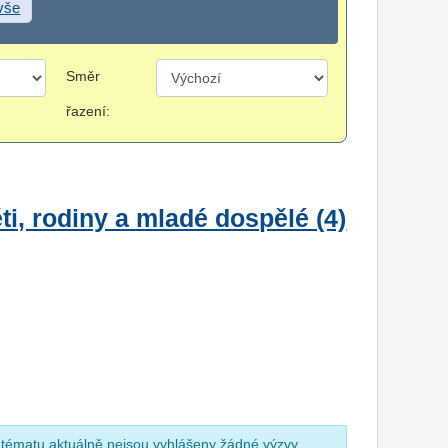
 vše
Směr
řazení:
i, rodiny a mladé dospělé (4)
 tématu aktuálně nejsou vyhlášeny žádné výzvy.