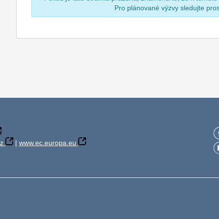
Pro plánované výzvy sledujte pr
z
|
www.ec.europa.eu