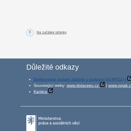
Na začátek stránky
Důležité odkazy
Elektronické podání žádosti o podporu (IS KP21+)
Související weby:
www.dotaceeu.cz
|
www.opjak.c
Kariéra