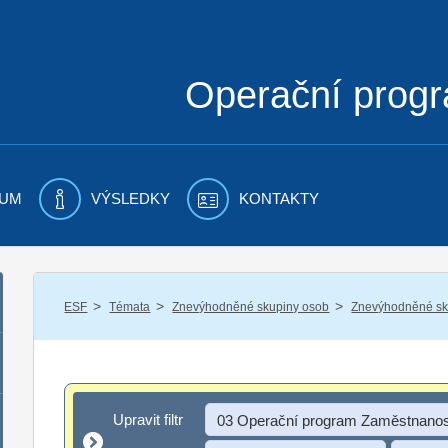
Operační prog
UM
VÝSLEDKY
KONTAKTY
/
/
/
ESF
Témata
Znevýhodněné skupiny osob
Znevýhodněné sku
Upravit filtr
Upravit filtr
03 Operační program Zaměstnanos