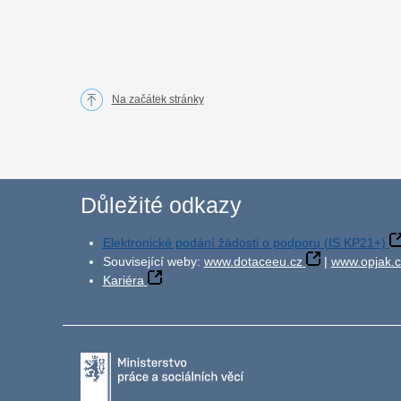
Na začátek stránky
Důležité odkazy
Elektronické podání žádosti o podporu (IS KP21+)
Související weby:
www.dotaceeu.cz
|
www.opjak.c
Kariéra