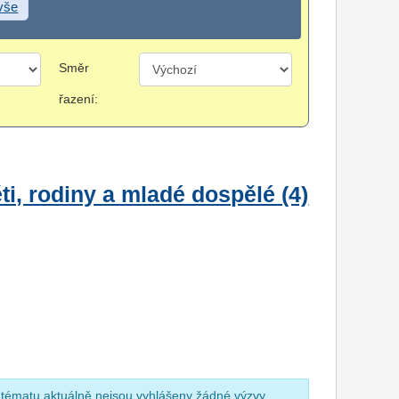
 vše
Směr
řazení:
i, rodiny a mladé dospělé (4)
 tématu aktuálně nejsou vyhlášeny žádné výzvy.