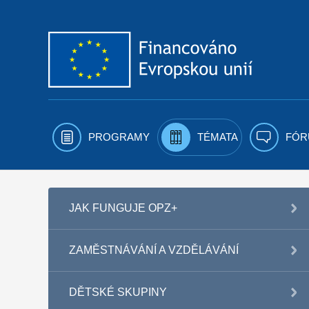
Přejít k obsahu
PROGRAMY
TÉMATA
FÓR
JAK FUNGUJE OPZ+
ZAMĚSTNÁVÁNÍ A VZDĚLÁVÁNÍ
DĚTSKÉ SKUPINY