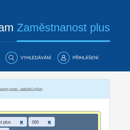
ram
Zaměstnanost plus
VYHLEDÁVÁNÍ
PŘIHLÁŠENÍ
piny osob - aktuální výzvy
t plus
085