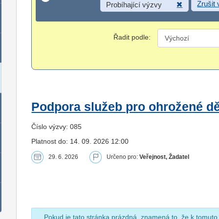
Zrušit
Probíhající výzvy
Řadit podle:
Podpora služeb pro ohrožené dět
Číslo výzvy: 085
Platnost do: 14. 09. 2026 12:00
29. 6. 2026
Určeno pro:
Veřejnost, Žadatel
Pokud je tato stránka prázdná, znamená to, že k tomuto