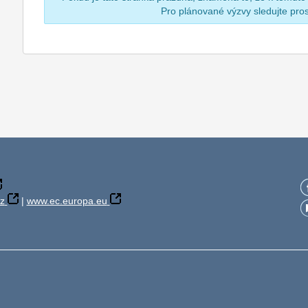
Pro plánované výzvy sledujte pr
z
|
www.ec.europa.eu