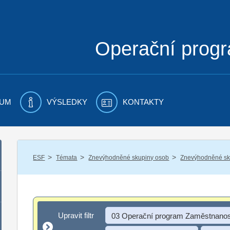
Operační prog
UM
VÝSLEDKY
KONTAKTY
/
/
/
ESF
Témata
Znevýhodněné skupiny osob
Znevýhodněné sku
Upravit filtr
Upravit filtr
03 Operační program Zaměstnanos