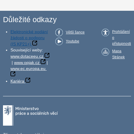
Důležité odkazy
Elektronické podání
Prohlášení
Větší šance
žádosti o podporu
o
Youtube
(IS KP21+)
přístupnosti
Související weby:
Mapa
www.dotaceeu.cz
Stránek
|
www.opjak.cz
|
www.ec.europa.eu
Kariéra