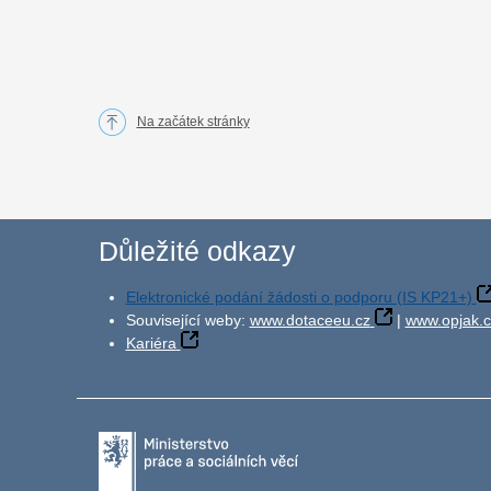
Na začátek stránky
Důležité odkazy
Elektronické podání žádosti o podporu (IS KP21+)
Související weby:
www.dotaceeu.cz
|
www.opjak.c
Kariéra