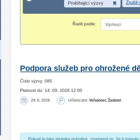
Zrušit
Probíhající výzvy
Řadit podle:
Podpora služeb pro ohrožené dět
Číslo výzvy: 085
Platnost do: 14. 09. 2026 12:00
29. 6. 2026
Určeno pro:
Veřejnost, Žadatel
Pokud je tato stránka prázdná, znamená to, že k tomuto