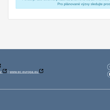
Pro plánované výzvy sledujte pr
z
|
www.ec.europa.eu