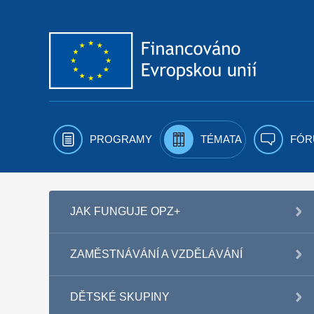
Přejít k obsahu
PROGRAMY
TÉMATA
FÓR
JAK FUNGUJE OPZ+
ZAMĚSTNÁVÁNÍ A VZDĚLÁVÁNÍ
DĚTSKÉ SKUPINY