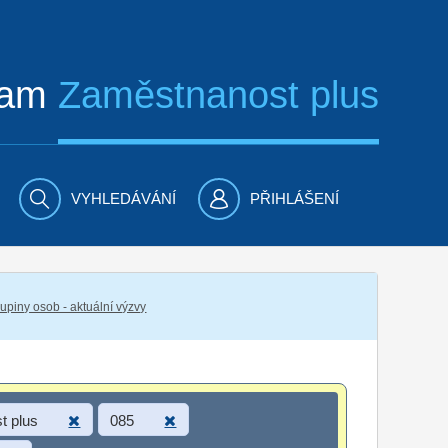
ram
Zaměstnanost plus
VYHLEDÁVÁNÍ
PŘIHLÁŠENÍ
piny osob - aktuální výzvy
t plus
085