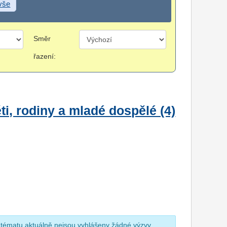
 vše
Směr
řazení:
i, rodiny a mladé dospělé (4)
 tématu aktuálně nejsou vyhlášeny žádné výzvy.