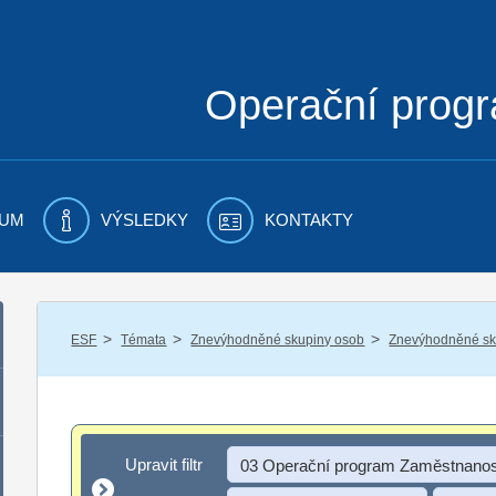
Operační prog
UM
VÝSLEDKY
KONTAKTY
/
/
/
ESF
Témata
Znevýhodněné skupiny osob
Znevýhodněné sku
Upravit filtr
Upravit filtr
03 Operační program Zaměstnanos