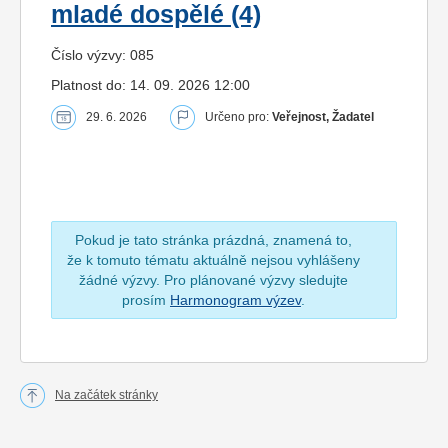
mladé dospělé (4)
Číslo výzvy: 085
Platnost do: 14. 09. 2026 12:00
29. 6. 2026
Určeno pro:
Veřejnost, Žadatel
Pokud je tato stránka prázdná, znamená to,
že k tomuto tématu aktuálně nejsou vyhlášeny
žádné výzvy. Pro plánované výzvy sledujte
prosím
Harmonogram výzev
.
Na začátek stránky