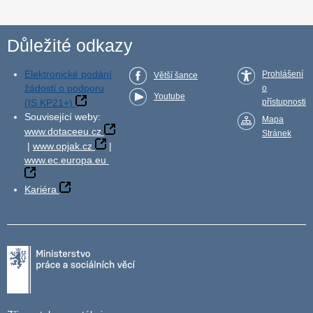
Důležité odkazy
Elektronické podání
Prohlášení
Větší šance
žádosti o podporu
o
Youtube
(IS KP21+)
přístupnosti
Související weby:
Mapa
www.dotaceeu.cz
Stránek
|
www.opjak.cz
|
www.ec.europa.eu
Kariéra