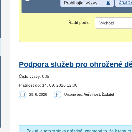
Zrušit
Probíhající výzvy
Řadit podle:
Podpora služeb pro ohrožené dět
Číslo výzvy: 085
Platnost do: 14. 09. 2026 12:00
29. 6. 2026
Určeno pro:
Veřejnost, Žadatel
Pokud je tato stránka prázdná, znamená to, že k tomuto