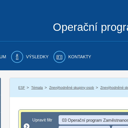
Operační prog
UM
VÝSLEDKY
KONTAKTY
/
/
/
ESF
Témata
Znevýhodněné skupiny osob
Znevýhodněné sku
Upravit filtr
Upravit filtr
03 Operační program Zaměstnanos