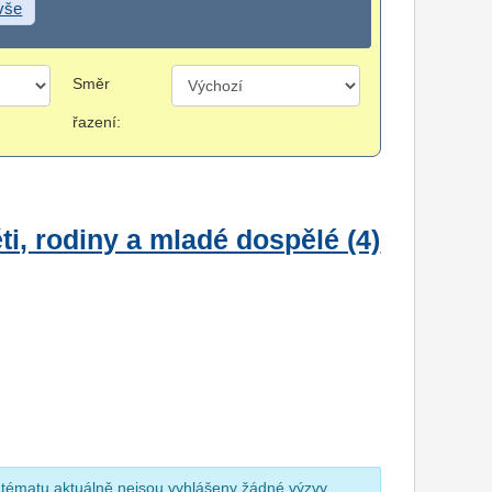
 vše
Směr
řazení:
i, rodiny a mladé dospělé (4)
 tématu aktuálně nejsou vyhlášeny žádné výzvy.