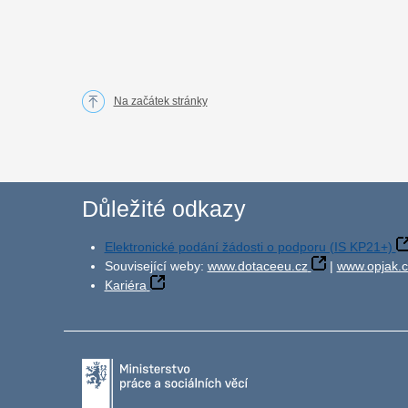
Na začátek stránky
Důležité odkazy
Elektronické podání žádosti o podporu (IS KP21+)
Související weby:
www.dotaceeu.cz
|
www.opjak.c
Kariéra