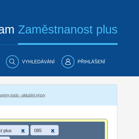
ram
Zaměstnanost plus
VYHLEDÁVÁNÍ
PŘIHLÁŠENÍ
piny osob - aktuální výzvy
t plus
085