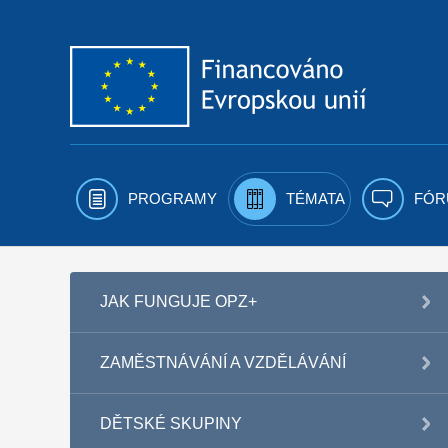
Přejít k obsahu
PROGRAMY
TÉMATA
FÓR
JAK FUNGUJE OPZ+
ZAMĚSTNÁVÁNÍ A VZDĚLÁVÁNÍ
DĚTSKÉ SKUPINY