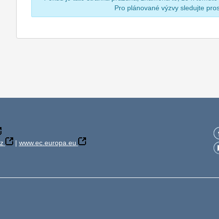
Pro plánované výzvy sledujte pr
z
|
www.ec.europa.eu