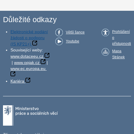
Důležité odkazy
Elektronické podání
Prohlášení
Větší šance
žádosti o podporu
o
Youtube
(IS KP21+)
přístupnosti
Související weby:
Mapa
www.dotaceeu.cz
Stránek
|
www.opjak.cz
|
www.ec.europa.eu
Kariéra