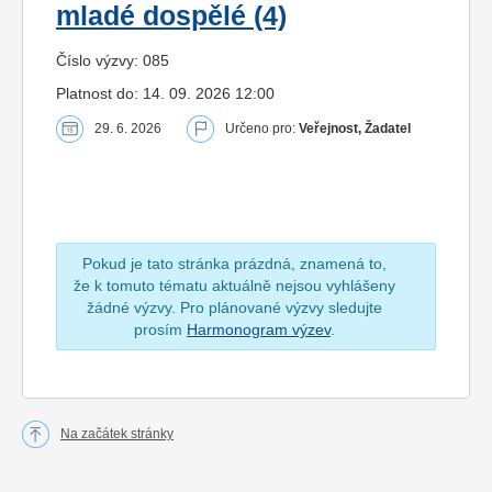
mladé dospělé (4)
Číslo výzvy: 085
Platnost do: 14. 09. 2026 12:00
29. 6. 2026
Určeno pro:
Veřejnost, Žadatel
Pokud je tato stránka prázdná, znamená to,
že k tomuto tématu aktuálně nejsou vyhlášeny
žádné výzvy. Pro plánované výzvy sledujte
prosím
Harmonogram výzev
.
Na začátek stránky