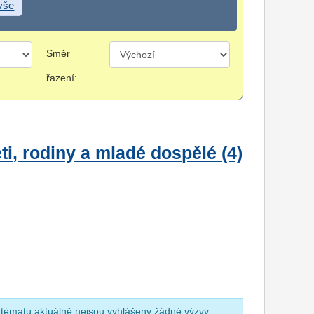
 vše
Směr
řazení:
i, rodiny a mladé dospělé (4)
 tématu aktuálně nejsou vyhlášeny žádné výzvy.