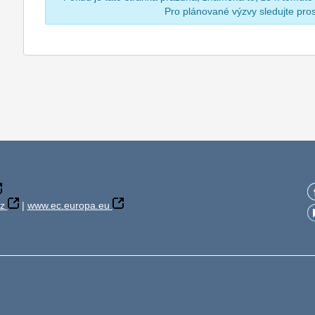
Pro plánované výzvy sledujte pr
z
|
www.ec.europa.eu