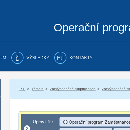
Operační prog
UM
VÝSLEDKY
KONTAKTY
/
/
/
ESF
Témata
Znevýhodněné skupiny osob
Znevýhodněné sku
Upravit filtr
Upravit filtr
03 Operační program Zaměstnanos