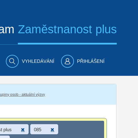
ram
Zaměstnanost plus
VYHLEDÁVÁNÍ
PŘIHLÁŠENÍ
piny osob - aktuální výzvy
t plus
085