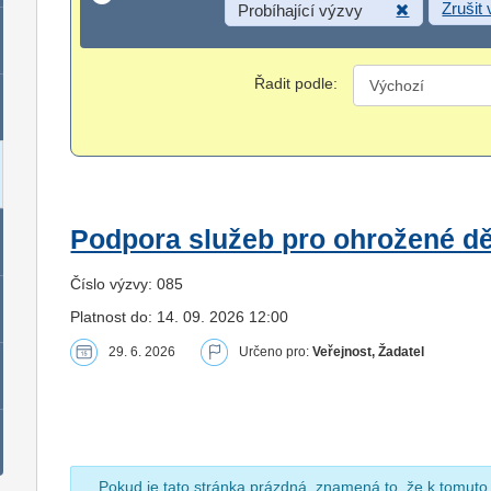
Zrušit
Probíhající výzvy
Řadit podle:
Podpora služeb pro ohrožené dět
Číslo výzvy: 085
Platnost do: 14. 09. 2026 12:00
29. 6. 2026
Určeno pro:
Veřejnost, Žadatel
Pokud je tato stránka prázdná, znamená to, že k tomuto