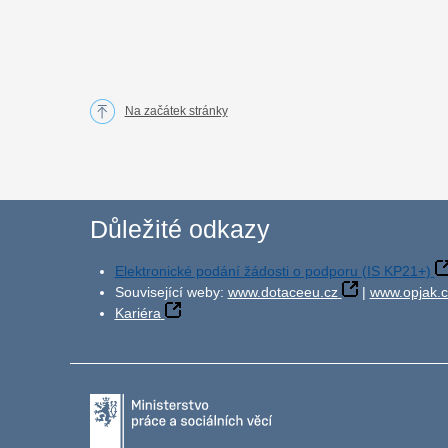
Na začátek stránky
Důležité odkazy
Elektronické podání žádosti o podporu (IS KP21+)
Související weby:
www.dotaceeu.cz
|
www.opjak.c
Kariéra