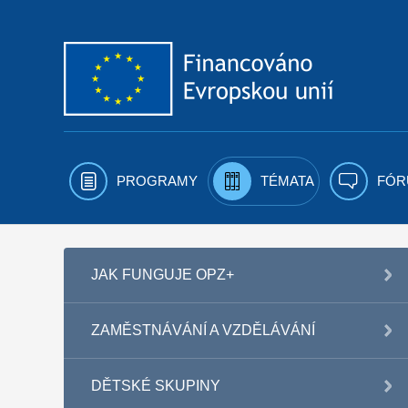
Přejít k obsahu
PROGRAMY
TÉMATA
FÓR
JAK FUNGUJE OPZ+
ZAMĚSTNÁVÁNÍ A VZDĚLÁVÁNÍ
DĚTSKÉ SKUPINY