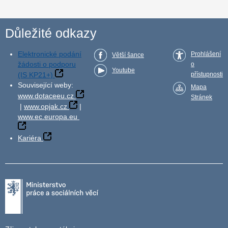
Důležité odkazy
Elektronické podání
Prohlášení
Větší šance
žádosti o podporu
o
Youtube
(IS KP21+)
přístupnosti
Související weby:
Mapa
www.dotaceeu.cz
Stránek
|
www.opjak.cz
|
www.ec.europa.eu
Kariéra