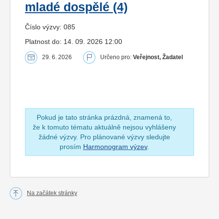
mladé dospělé (4)
Číslo výzvy: 085
Platnost do: 14. 09. 2026 12:00
29. 6. 2026
Určeno pro:
Veřejnost, Žadatel
Pokud je tato stránka prázdná, znamená to,
že k tomuto tématu aktuálně nejsou vyhlášeny
žádné výzvy. Pro plánované výzvy sledujte
prosím
Harmonogram výzev
.
Na začátek stránky