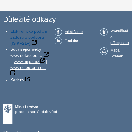
Důležité odkazy
Elektronické podání
Prohlášení
Větší šance
žádosti o podporu
o
Youtube
(IS KP21+)
přístupnosti
Související weby:
Mapa
www.dotaceeu.cz
Stránek
|
www.opjak.cz
|
www.ec.europa.eu
Kariéra