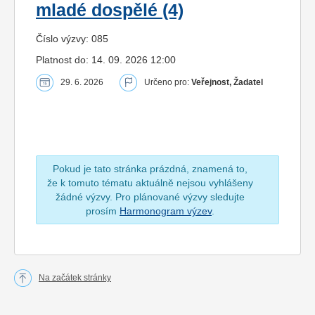
mladé dospělé (4)
Číslo výzvy: 085
Platnost do: 14. 09. 2026 12:00
29. 6. 2026
Určeno pro:
Veřejnost, Žadatel
Pokud je tato stránka prázdná, znamená to,
že k tomuto tématu aktuálně nejsou vyhlášeny
žádné výzvy. Pro plánované výzvy sledujte
prosím
Harmonogram výzev
.
Na začátek stránky