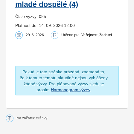
mladé dospělé (4)
Číslo výzvy: 085
Platnost do: 14. 09. 2026 12:00
29. 6. 2026
Určeno pro:
Veřejnost, Žadatel
Pokud je tato stránka prázdná, znamená to,
že k tomuto tématu aktuálně nejsou vyhlášeny
žádné výzvy. Pro plánované výzvy sledujte
prosím
Harmonogram výzev
.
Na začátek stránky