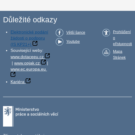
Důležité odkazy
Elektronické podání
Prohlášení
Větší šance
žádosti o podporu
o
Youtube
(IS KP21+)
přístupnosti
Související weby:
Mapa
www.dotaceeu.cz
Stránek
|
www.opjak.cz
|
www.ec.europa.eu
Kariéra