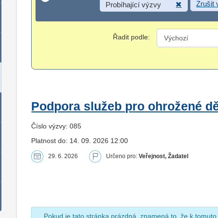
Zrušit
Probíhající výzvy
Řadit podle:
Podpora služeb pro ohrožené dět
Číslo výzvy: 085
Platnost do: 14. 09. 2026 12:00
29. 6. 2026
Určeno pro:
Veřejnost, Žadatel
Pokud je tato stránka prázdná, znamená to, že k tomuto