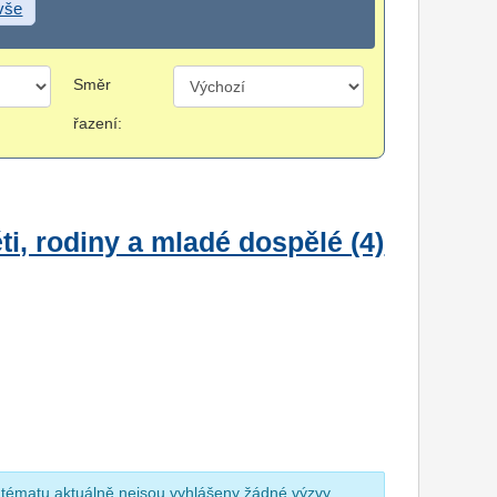
 vše
Směr
řazení:
i, rodiny a mladé dospělé (4)
 tématu aktuálně nejsou vyhlášeny žádné výzvy.