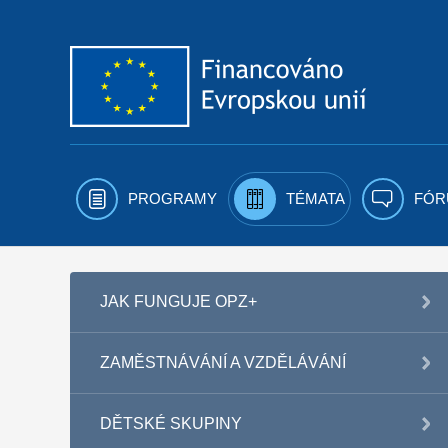
Přejít k obsahu
PROGRAMY
TÉMATA
FÓR
JAK FUNGUJE OPZ+
ZAMĚSTNÁVÁNÍ A VZDĚLÁVÁNÍ
DĚTSKÉ SKUPINY