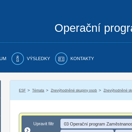
Operační prog
UM
VÝSLEDKY
KONTAKTY
/
/
/
ESF
Témata
Znevýhodněné skupiny osob
Znevýhodněné sku
Upravit filtr
Upravit filtr
03 Operační program Zaměstnanos