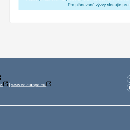
Pro plánované výzvy sledujte pr
z
|
www.ec.europa.eu