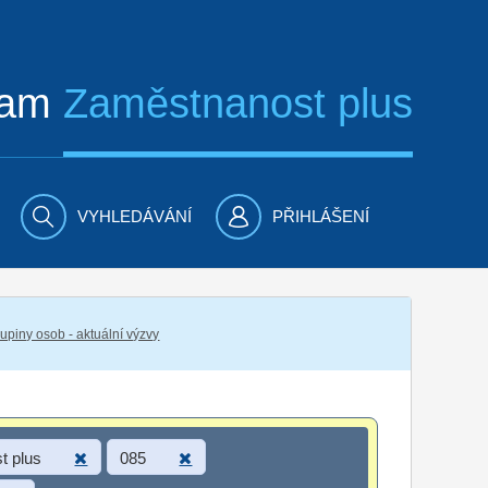
ram
Zaměstnanost plus
VYHLEDÁVÁNÍ
PŘIHLÁŠENÍ
piny osob - aktuální výzvy
t plus
085