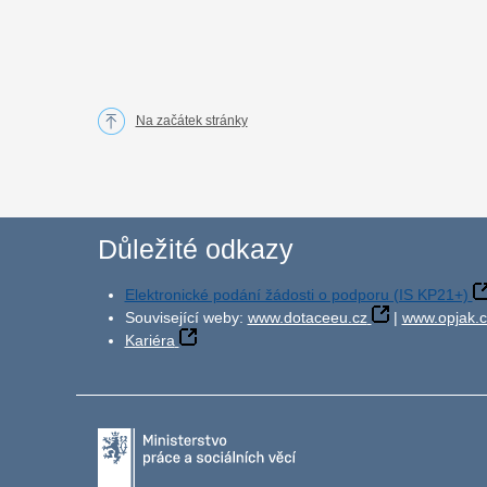
Na začátek stránky
Důležité odkazy
Elektronické podání žádosti o podporu (IS KP21+)
Související weby:
www.dotaceeu.cz
|
www.opjak.c
Kariéra