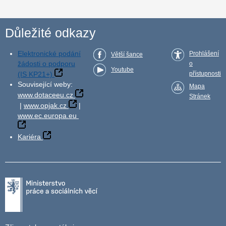
Důležité odkazy
Elektronické podání
Prohlášení
Větší šance
žádosti o podporu
o
Youtube
(IS KP21+)
přístupnosti
Související weby:
Mapa
www.dotaceeu.cz
Stránek
|
www.opjak.cz
|
www.ec.europa.eu
Kariéra