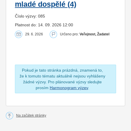
mladé dospělé (4)
Číslo výzvy: 085
Platnost do: 14. 09. 2026 12:00
29. 6. 2026
Určeno pro:
Veřejnost, Žadatel
Pokud je tato stránka prázdná, znamená to,
že k tomuto tématu aktuálně nejsou vyhlášeny
žádné výzvy. Pro plánované výzvy sledujte
prosím
Harmonogram výzev
.
Na začátek stránky