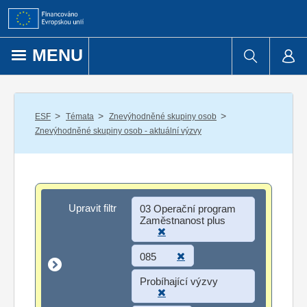
Přejít k obsahu
MENU
/
/
/
ESF
Témata
Znevýhodněné skupiny osob
Znevýhodněné skupiny osob - aktuální výzvy
Upravit filtr
Upravit filtr
03 Operační program
Zaměstnanost plus
085
Probíhající výzvy