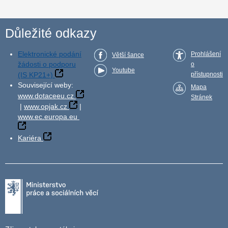
Důležité odkazy
Elektronické podání
Prohlášení
Větší šance
žádosti o podporu
o
Youtube
(IS KP21+)
přístupnosti
Související weby:
Mapa
www.dotaceeu.cz
Stránek
|
www.opjak.cz
|
www.ec.europa.eu
Kariéra