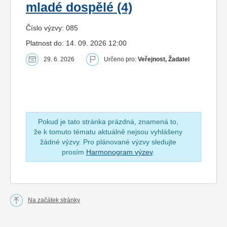
mladé dospělé (4)
Číslo výzvy: 085
Platnost do: 14. 09. 2026 12:00
29. 6. 2026
Určeno pro:
Veřejnost, Žadatel
Pokud je tato stránka prázdná, znamená to,
že k tomuto tématu aktuálně nejsou vyhlášeny
žádné výzvy. Pro plánované výzvy sledujte
prosím
Harmonogram výzev
.
Na začátek stránky