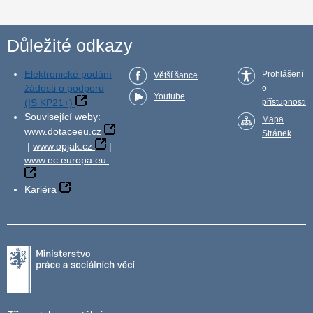
Důležité odkazy
Elektronické podání
Prohlášení
Větší šance
žádosti o podporu
o
Youtube
(IS KP21+)
přístupnosti
Související weby:
Mapa
www.dotaceeu.cz
Stránek
|
www.opjak.cz
|
www.ec.europa.eu
Kariéra