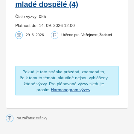
mladé dospělé (4)
Číslo výzvy: 085
Platnost do: 14. 09. 2026 12:00
29. 6. 2026
Určeno pro:
Veřejnost, Žadatel
Pokud je tato stránka prázdná, znamená to,
že k tomuto tématu aktuálně nejsou vyhlášeny
žádné výzvy. Pro plánované výzvy sledujte
prosím
Harmonogram výzev
.
Na začátek stránky