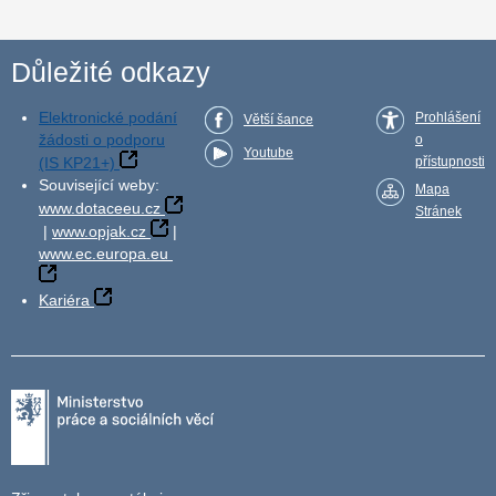
Důležité odkazy
Elektronické podání
Prohlášení
Větší šance
žádosti o podporu
o
Youtube
(IS KP21+)
přístupnosti
Související weby:
Mapa
www.dotaceeu.cz
Stránek
|
www.opjak.cz
|
www.ec.europa.eu
Kariéra