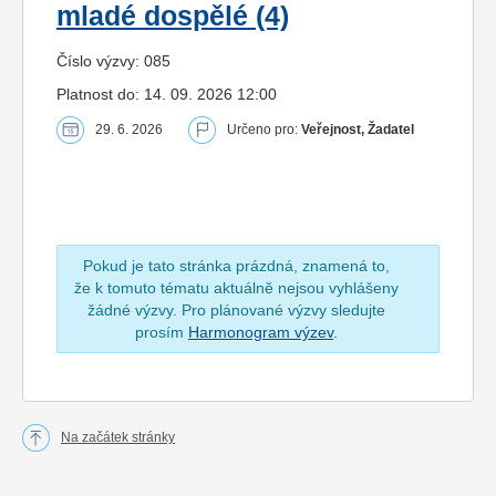
mladé dospělé (4)
Číslo výzvy: 085
Platnost do: 14. 09. 2026 12:00
29. 6. 2026
Určeno pro:
Veřejnost, Žadatel
Pokud je tato stránka prázdná, znamená to,
že k tomuto tématu aktuálně nejsou vyhlášeny
žádné výzvy. Pro plánované výzvy sledujte
prosím
Harmonogram výzev
.
Na začátek stránky