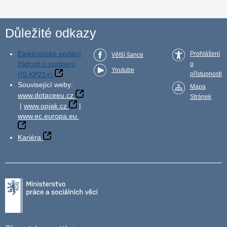
Důležité odkazy
Elektronické podání
Prohlášení
Větší šance
žádosti o podporu
o
Youtube
(IS KP21+)
přístupnosti
Související weby:
Mapa
www.dotaceeu.cz
Stránek
|
www.opjak.cz
|
www.ec.europa.eu
Kariéra