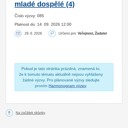
mladé dospělé (4)
Číslo výzvy: 085
Platnost do: 14. 09. 2026 12:00
29. 6. 2026
Určeno pro:
Veřejnost, Žadatel
Pokud je tato stránka prázdná, znamená to,
že k tomuto tématu aktuálně nejsou vyhlášeny
žádné výzvy. Pro plánované výzvy sledujte
prosím
Harmonogram výzev
.
Na začátek stránky