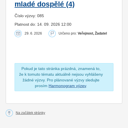
mladé dospělé (4)
Číslo výzvy: 085
Platnost do: 14. 09. 2026 12:00
29. 6. 2026
Určeno pro:
Veřejnost, Žadatel
Pokud je tato stránka prázdná, znamená to,
že k tomuto tématu aktuálně nejsou vyhlášeny
žádné výzvy. Pro plánované výzvy sledujte
prosím
Harmonogram výzev
.
Na začátek stránky