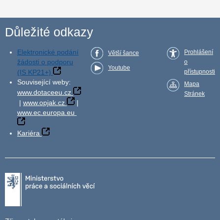
Důležité odkazy
Elektronické podání
Prohlášení
Větší šance
žádosti o podporu
o
Youtube
(IS KP21+)
přístupnosti
Související weby:
Mapa
www.dotaceeu.cz
Stránek
|
www.opjak.cz
|
www.ec.europa.eu
Kariéra