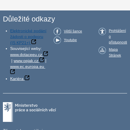
Důležité odkazy
Elektronické podání
Prohlášení
Větší šance
žádosti o podporu
o
Youtube
(IS KP21+)
přístupnosti
Související weby:
Mapa
www.dotaceeu.cz
Stránek
|
www.opjak.cz
|
www.ec.europa.eu
Kariéra