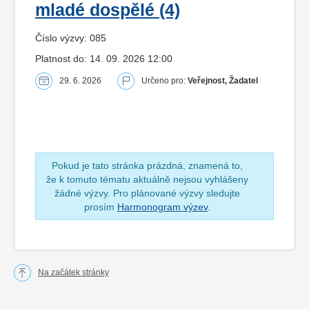
mladé dospělé (4)
Číslo výzvy: 085
Platnost do: 14. 09. 2026 12:00
29. 6. 2026
Určeno pro:
Veřejnost, Žadatel
Pokud je tato stránka prázdná, znamená to,
že k tomuto tématu aktuálně nejsou vyhlášeny
žádné výzvy. Pro plánované výzvy sledujte
prosím
Harmonogram výzev
.
Na začátek stránky