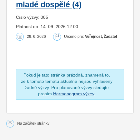
mladé dospělé (4)
Číslo výzvy: 085
Platnost do: 14. 09. 2026 12:00
29. 6. 2026
Určeno pro:
Veřejnost, Žadatel
Pokud je tato stránka prázdná, znamená to,
že k tomuto tématu aktuálně nejsou vyhlášeny
žádné výzvy. Pro plánované výzvy sledujte
prosím
Harmonogram výzev
.
Na začátek stránky