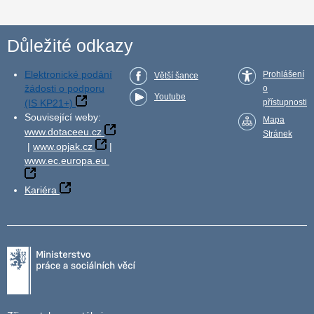
Důležité odkazy
Elektronické podání
Prohlášení
Větší šance
žádosti o podporu
o
Youtube
(IS KP21+)
přístupnosti
Související weby:
Mapa
www.dotaceeu.cz
Stránek
|
www.opjak.cz
|
www.ec.europa.eu
Kariéra