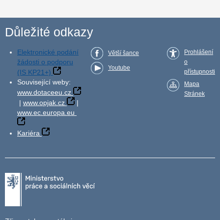
Důležité odkazy
Elektronické podání
Prohlášení
Větší šance
žádosti o podporu
o
Youtube
(IS KP21+)
přístupnosti
Související weby:
Mapa
www.dotaceeu.cz
Stránek
|
www.opjak.cz
|
www.ec.europa.eu
Kariéra