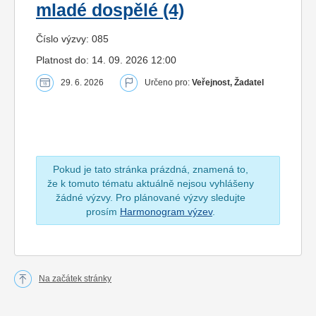
mladé dospělé (4)
Číslo výzvy: 085
Platnost do: 14. 09. 2026 12:00
29. 6. 2026
Určeno pro:
Veřejnost, Žadatel
Pokud je tato stránka prázdná, znamená to,
že k tomuto tématu aktuálně nejsou vyhlášeny
žádné výzvy. Pro plánované výzvy sledujte
prosím
Harmonogram výzev
.
Na začátek stránky