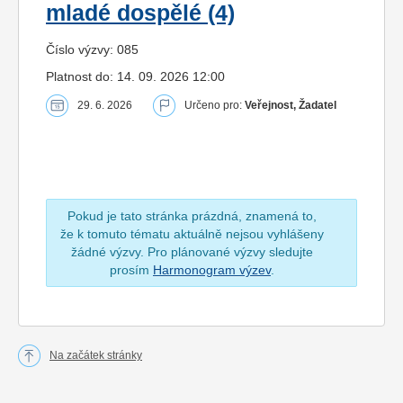
mladé dospělé (4)
Číslo výzvy: 085
Platnost do: 14. 09. 2026 12:00
29. 6. 2026
Určeno pro:
Veřejnost, Žadatel
Pokud je tato stránka prázdná, znamená to,
že k tomuto tématu aktuálně nejsou vyhlášeny
žádné výzvy. Pro plánované výzvy sledujte
prosím
Harmonogram výzev
.
Na začátek stránky