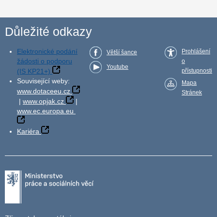
Důležité odkazy
Elektronické podání
Prohlášení
Větší šance
žádosti o podporu
o
Youtube
(IS KP21+)
přístupnosti
Související weby:
Mapa
www.dotaceeu.cz
Stránek
|
www.opjak.cz
|
www.ec.europa.eu
Kariéra