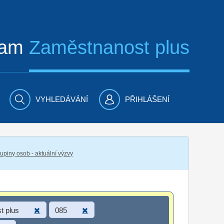
ram
Zaměstnanost plus
VYHLEDÁVÁNÍ
PŘIHLÁŠENÍ
piny osob - aktuální výzvy
t plus
085