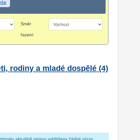
 vše
Směr
řazení:
i, rodiny a mladé dospělé (4)
 tématu aktuálně nejsou vyhlášeny žádné výzvy.