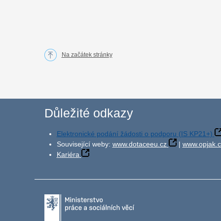
Na začátek stránky
Důležité odkazy
Elektronické podání žádosti o podporu (IS KP21+)
Související weby:
www.dotaceeu.cz
|
www.opjak.c
Kariéra