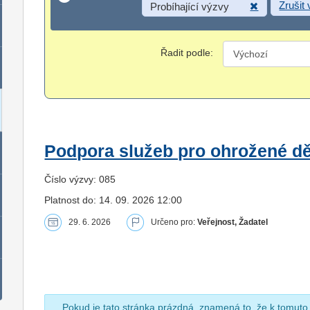
Zrušit
Probíhající výzvy
Řadit podle:
Podpora služeb pro ohrožené dět
Číslo výzvy: 085
Platnost do: 14. 09. 2026 12:00
29. 6. 2026
Určeno pro:
Veřejnost, Žadatel
Pokud je tato stránka prázdná, znamená to, že k tomuto