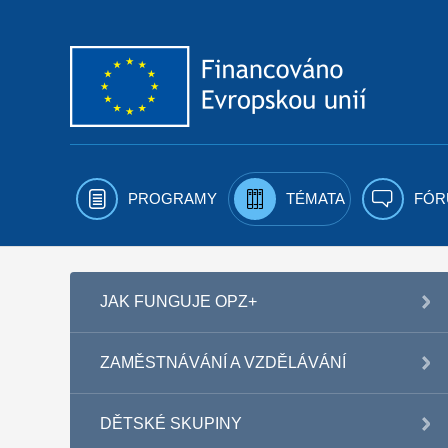
Přejít k obsahu
PROGRAMY
TÉMATA
FÓR
JAK FUNGUJE OPZ+
ZAMĚSTNÁVÁNÍ A VZDĚLÁVÁNÍ
DĚTSKÉ SKUPINY