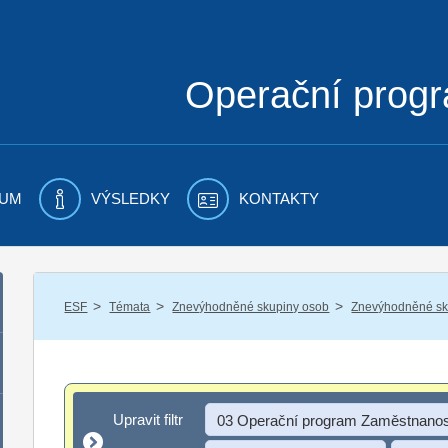
Operační prog
UM
VÝSLEDKY
KONTAKTY
/
/
/
ESF
Témata
Znevýhodněné skupiny osob
Znevýhodněné sku
Upravit filtr
Upravit filtr
03 Operační program Zaměstnanos