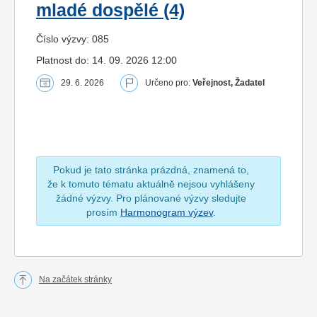
mladé dospělé (4)
Číslo výzvy: 085
Platnost do: 14. 09. 2026 12:00
29. 6. 2026
Určeno pro:
Veřejnost, Žadatel
Pokud je tato stránka prázdná, znamená to,
že k tomuto tématu aktuálně nejsou vyhlášeny
žádné výzvy. Pro plánované výzvy sledujte
prosím
Harmonogram výzev
.
Na začátek stránky