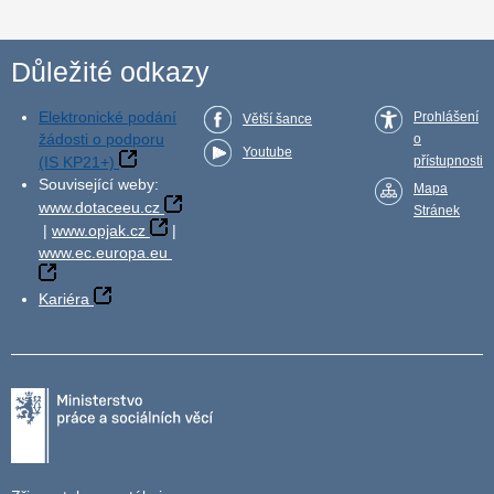
Důležité odkazy
Elektronické podání
Prohlášení
Větší šance
žádosti o podporu
o
Youtube
(IS KP21+)
přístupnosti
Související weby:
Mapa
www.dotaceeu.cz
Stránek
|
www.opjak.cz
|
www.ec.europa.eu
Kariéra