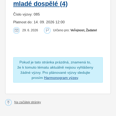
mladé dospělé (4)
Číslo výzvy: 085
Platnost do: 14. 09. 2026 12:00
29. 6. 2026
Určeno pro:
Veřejnost, Žadatel
Pokud je tato stránka prázdná, znamená to,
že k tomuto tématu aktuálně nejsou vyhlášeny
žádné výzvy. Pro plánované výzvy sledujte
prosím
Harmonogram výzev
.
Na začátek stránky