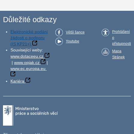
Důležité odkazy
Elektronické podání
Prohlášení
Větší šance
žádosti o podporu
o
Youtube
(IS KP21+)
přístupnosti
Související weby:
Mapa
www.dotaceeu.cz
Stránek
|
www.opjak.cz
|
www.ec.europa.eu
Kariéra