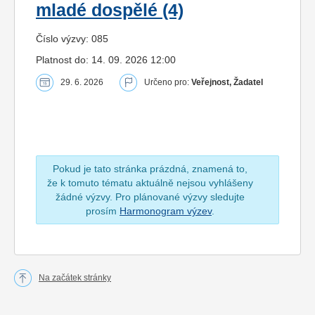
mladé dospělé (4)
Číslo výzvy: 085
Platnost do: 14. 09. 2026 12:00
29. 6. 2026
Určeno pro:
Veřejnost, Žadatel
Pokud je tato stránka prázdná, znamená to,
že k tomuto tématu aktuálně nejsou vyhlášeny
žádné výzvy. Pro plánované výzvy sledujte
prosím
Harmonogram výzev
.
Na začátek stránky