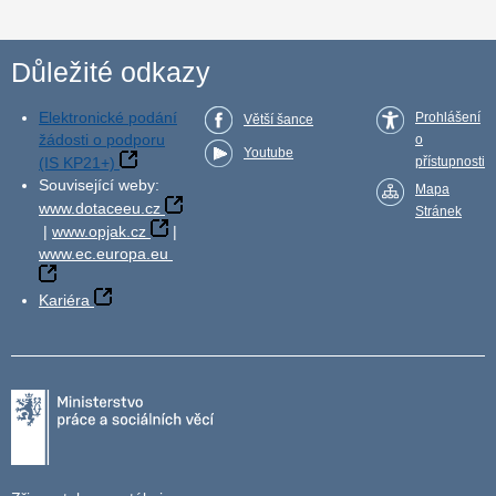
Důležité odkazy
Elektronické podání
Prohlášení
Větší šance
žádosti o podporu
o
Youtube
(IS KP21+)
přístupnosti
Související weby:
Mapa
www.dotaceeu.cz
Stránek
|
www.opjak.cz
|
www.ec.europa.eu
Kariéra