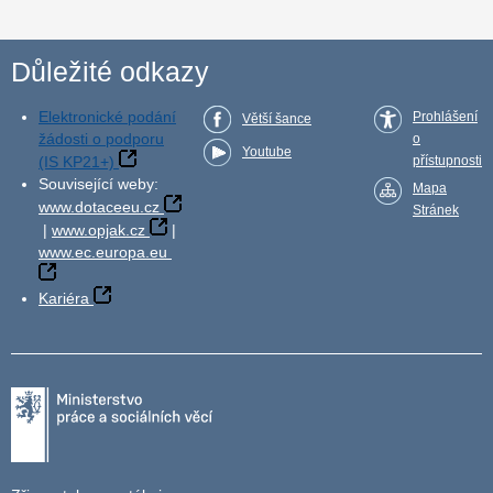
Důležité odkazy
Elektronické podání
Prohlášení
Větší šance
žádosti o podporu
o
Youtube
(IS KP21+)
přístupnosti
Související weby:
Mapa
www.dotaceeu.cz
Stránek
|
www.opjak.cz
|
www.ec.europa.eu
Kariéra