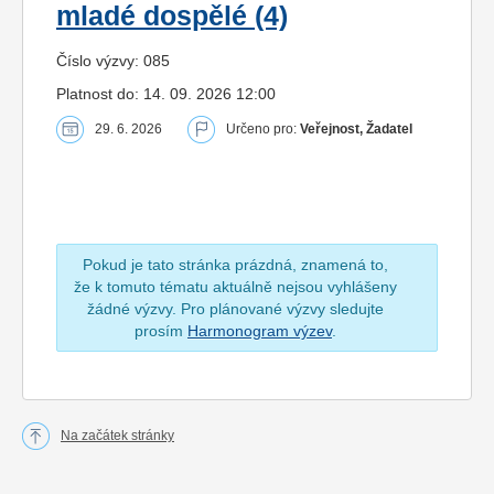
mladé dospělé (4)
Číslo výzvy: 085
Platnost do: 14. 09. 2026 12:00
29. 6. 2026
Určeno pro:
Veřejnost, Žadatel
Pokud je tato stránka prázdná, znamená to,
že k tomuto tématu aktuálně nejsou vyhlášeny
žádné výzvy. Pro plánované výzvy sledujte
prosím
Harmonogram výzev
.
Na začátek stránky