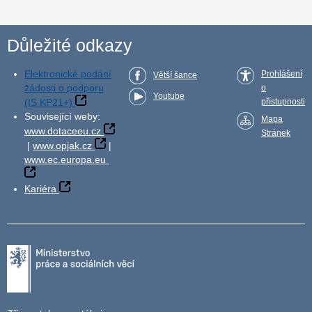
Důležité odkazy
Elektronické podání
Prohlášení
Větší šance
žádosti o podporu
o
Youtube
(IS KP21+)
přístupnosti
Související weby:
Mapa
www.dotaceeu.cz
Stránek
|
www.opjak.cz
|
www.ec.europa.eu
Kariéra