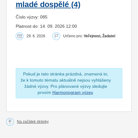
mladé dospělé (4)
Číslo výzvy: 085
Platnost do: 14. 09. 2026 12:00
29. 6. 2026
Určeno pro:
Veřejnost, Žadatel
Pokud je tato stránka prázdná, znamená to,
že k tomuto tématu aktuálně nejsou vyhlášeny
žádné výzvy. Pro plánované výzvy sledujte
prosím
Harmonogram výzev
.
Na začátek stránky