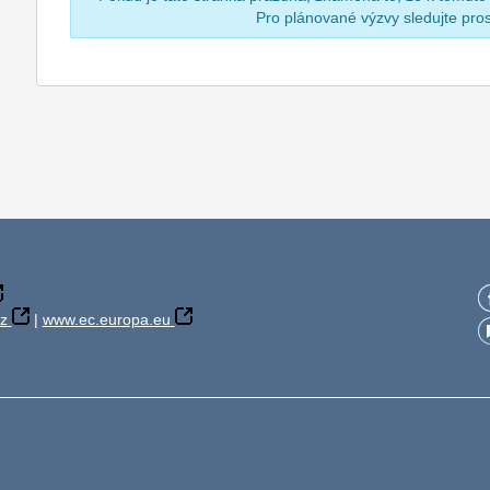
Pro plánované výzvy sledujte pr
z
|
www.ec.europa.eu