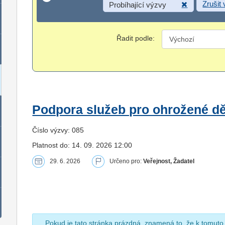
Zrušit
Probíhající výzvy
Řadit podle:
Podpora služeb pro ohrožené dět
Číslo výzvy: 085
Platnost do: 14. 09. 2026 12:00
29. 6. 2026
Určeno pro:
Veřejnost, Žadatel
Pokud je tato stránka prázdná, znamená to, že k tomuto