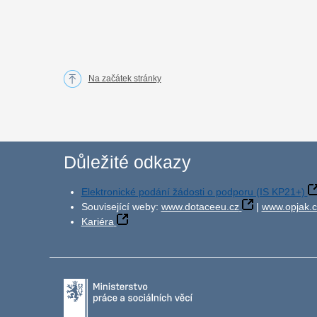
Na začátek stránky
Důležité odkazy
Elektronické podání žádosti o podporu (IS KP21+)
Související weby:
www.dotaceeu.cz
|
www.opjak.c
Kariéra