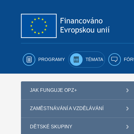
Přejít k obsahu
PROGRAMY
TÉMATA
FÓR
JAK FUNGUJE OPZ+
ZAMĚSTNÁVÁNÍ A VZDĚLÁVÁNÍ
DĚTSKÉ SKUPINY