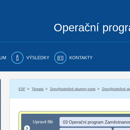
Operační prog
UM
VÝSLEDKY
KONTAKTY
/
/
/
ESF
Témata
Znevýhodněné skupiny osob
Znevýhodněné sku
Upravit filtr
Upravit filtr
03 Operační program Zaměstnanos