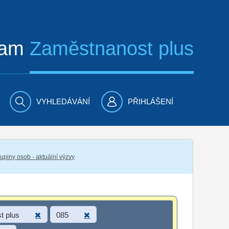
ram
Zaměstnanost plus
VYHLEDÁVÁNÍ
PŘIHLÁŠENÍ
piny osob - aktuální výzvy
t plus
085