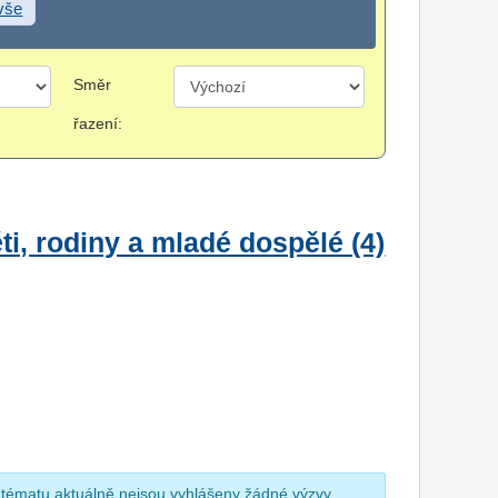
 vše
Směr
řazení:
i, rodiny a mladé dospělé (4)
 tématu aktuálně nejsou vyhlášeny žádné výzvy.