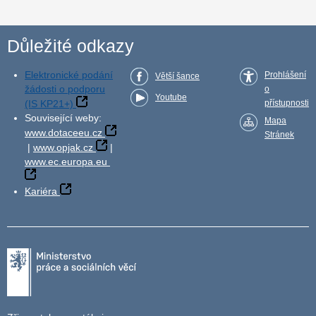
Důležité odkazy
Elektronické podání
Prohlášení
Větší šance
žádosti o podporu
o
Youtube
(IS KP21+)
přístupnosti
Související weby:
Mapa
www.dotaceeu.cz
Stránek
|
www.opjak.cz
|
www.ec.europa.eu
Kariéra