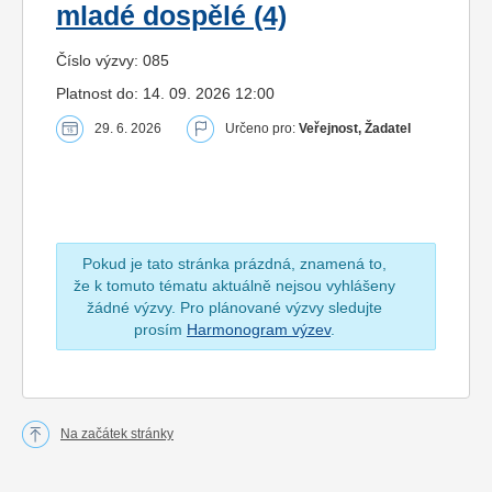
mladé dospělé (4)
Číslo výzvy: 085
Platnost do: 14. 09. 2026 12:00
29. 6. 2026
Určeno pro:
Veřejnost, Žadatel
Pokud je tato stránka prázdná, znamená to,
že k tomuto tématu aktuálně nejsou vyhlášeny
žádné výzvy. Pro plánované výzvy sledujte
prosím
Harmonogram výzev
.
Na začátek stránky