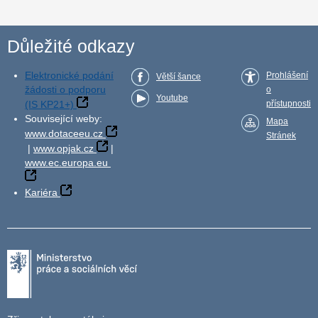
Důležité odkazy
Elektronické podání
Prohlášení
Větší šance
žádosti o podporu
o
Youtube
(IS KP21+)
přístupnosti
Související weby:
Mapa
www.dotaceeu.cz
Stránek
|
www.opjak.cz
|
www.ec.europa.eu
Kariéra