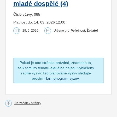
mladé dospělé (4)
Číslo výzvy: 085
Platnost do: 14. 09. 2026 12:00
29. 6. 2026
Určeno pro:
Veřejnost, Žadatel
Pokud je tato stránka prázdná, znamená to,
že k tomuto tématu aktuálně nejsou vyhlášeny
žádné výzvy. Pro plánované výzvy sledujte
prosím
Harmonogram výzev
.
Na začátek stránky