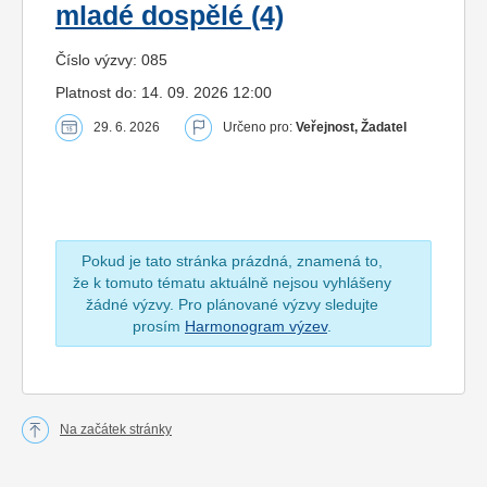
mladé dospělé (4)
Číslo výzvy: 085
Platnost do: 14. 09. 2026 12:00
29. 6. 2026
Určeno pro:
Veřejnost, Žadatel
Pokud je tato stránka prázdná, znamená to,
že k tomuto tématu aktuálně nejsou vyhlášeny
žádné výzvy. Pro plánované výzvy sledujte
prosím
Harmonogram výzev
.
Na začátek stránky