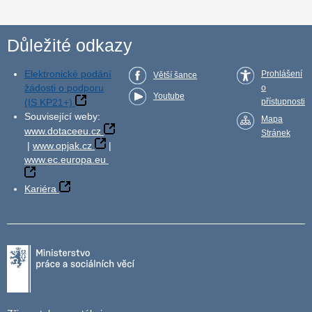
Důležité odkazy
Elektronické podání
Prohlášení
Větší šance
žádosti o podporu
o
Youtube
(IS KP21+)
přístupnosti
Související weby:
Mapa
www.dotaceeu.cz
Stránek
|
www.opjak.cz
|
www.ec.europa.eu
Kariéra